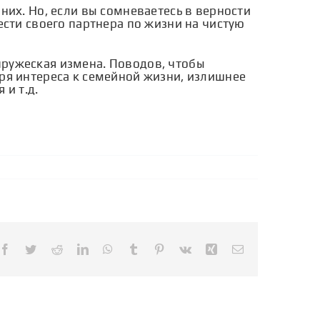
них. Но, если вы сомневаетесь в верности
ести своего партнера по жизни на чистую
пружеская измена. Поводов, чтобы
ря интереса к семейной жизни, излишнее
 и т.д.
Facebook
Twitter
Reddit
LinkedIn
WhatsApp
Tumblr
Pinterest
Vk
Xing
Email