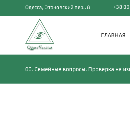
Skip
+38 09
Одесса, Отоновский пер., 8
to
content
ГЛАВНАЯ
06. Семейные вопросы. Проверка на и