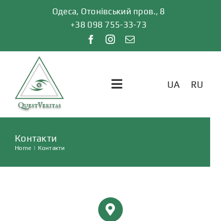
Skip
Одеса, Отонівський пров., 8
to
+38 098 755-33-73
content
UA
RU
Toggle
Navigation
ГОЛОВНА
Контакти
Home
|
Контакти
ПОСЛУГИ
ВІДГУКИ