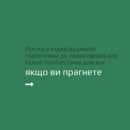
Послуга індивідуальної
підготовки до переговорів від
Quest Veritas саме для вас
якщо ви прагнете