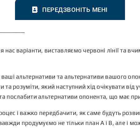
ПЕРЕДЗВОНІТЬ МЕНІ
 нас варіанти, виставляємо червоні лінії та вчи
и ваші альтернативи та альтернативи вашого оп
и та розуміти, який наступний хід очікувати від 
 та послабити альтернативи опонента, що має пр
цес і важко передбачити, як саме будуть розви
завжди продумуємо не тільки план А і B, але і м