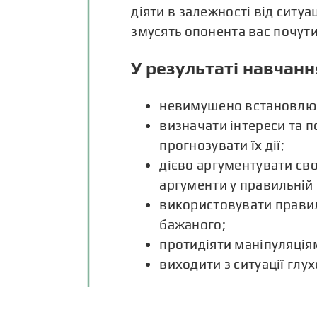
діяти в залежності від ситуац
змусять опонента вас почути
У результаті навчанн
невимушено встановлюв
визначати інтереси та по
прогнозувати їх дії;
дієво аргументувати сво
аргументи у правильній 
використовувати правил
бажаного;
протидіяти маніпуляціям
виходити з ситуації глух