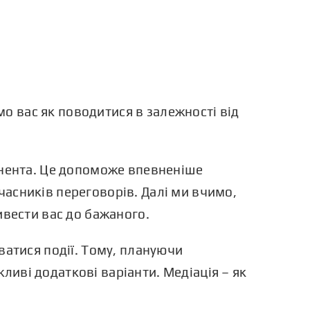
мо вас як поводитися в залежності від
онента. Це допоможе впевненіше
учасників переговорів. Далі ми вчимо,
ивести вас до бажаного.
ватися події. Тому, плануючи
ожливі додаткові варіанти.
Медіація
– як