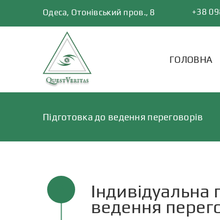
Skip
+38 09
Одеса, Отонівський пров., 8
to
content
ГОЛОВНА
Підготовка до ведення переговорів
Індивідуальна 
ведення перег