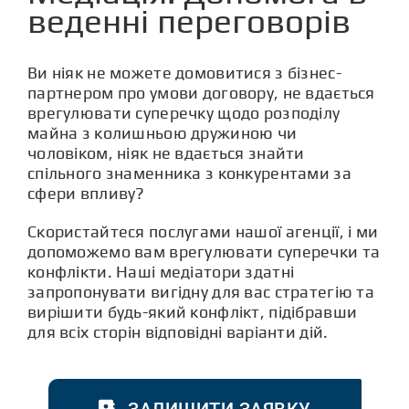
СТАТТІ
веденні переговорів
КОНТАКТИ
Ви ніяк не можете домовитися з бізнес-
партнером про умови договору, не вдається
врегулювати суперечку щодо розподілу
майна з колишньою дружиною чи
чоловіком, ніяк не вдається знайти
спільного знаменника з конкурентами за
сфери впливу?
Скористайтеся послугами нашої агенції, і ми
допоможемо вам врегулювати суперечки та
конфлікти. Наші медіатори здатні
запропонувати вигідну для вас стратегію та
вирішити будь-який конфлікт, підібравши
для всіх сторін відповідні варіанти дій.
ЗАЛИШИТИ ЗАЯВКУ