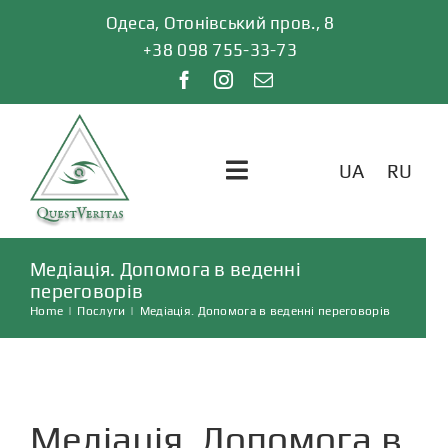
Skip
Одеса, Отонівський пров., 8
to
+38 098 755-33-73
content
UA
RU
Toggle
Navigation
ГОЛОВНА
Медіація. Допомога в веденні
переговорів
Home
|
Послуги
|
Медіація. Допомога в веденні переговорів
ПОСЛУГИ
ВІДГУКИ
Медіація. Допомога в