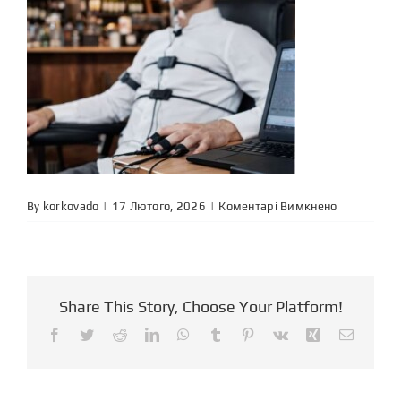
до
By
korkovado
|
|
Коментарі Вимкнено
Поліграф
у
сфері
HoReCa
Share This Story, Choose Your Platform!
Facebook
Twitter
Reddit
LinkedIn
WhatsApp
Tumblr
Pinterest
Vk
Xing
Email