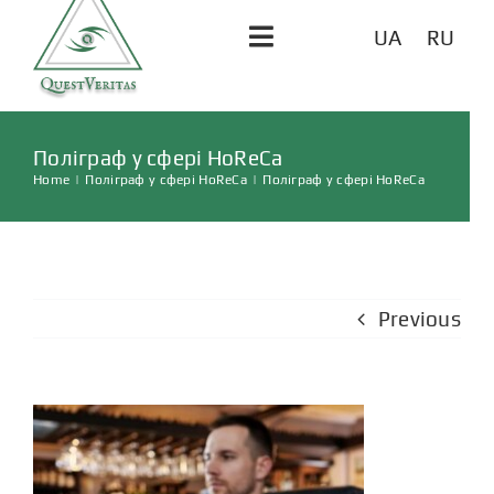
UA
RU
Toggle
Navigation
ГОЛОВНА
Поліграф у сфері HoReCa
Home
|
Поліграф у сфері HoReCa
|
Поліграф у сфері HoReCa
ПОСЛУГИ
ВІДГУКИ
Previous
СТАТТІ
КОНТАКТИ