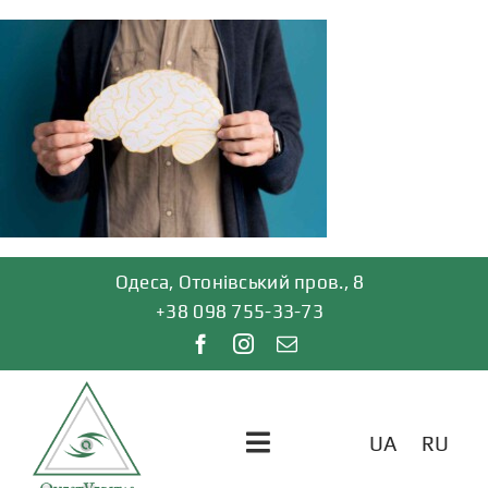
Skip
to
content
Одеса, Отонівський пров., 8
+38 098 755-33-73
UA
RU
Toggle