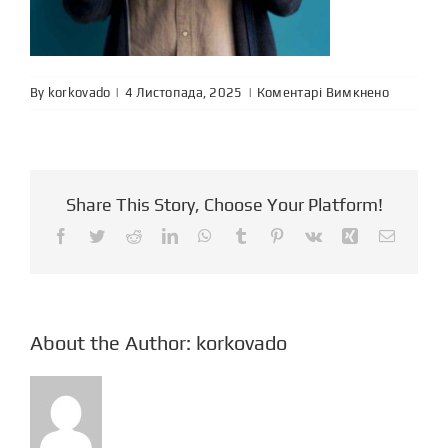
до
By
korkovado
|
|
Коментарі Вимкнено
що
відбуваєт
в
мозку,
коли
Share This Story, Choose Your Platform!
ми
Facebook
Twitter
Reddit
LinkedIn
WhatsApp
Tumblr
Pinterest
Vk
Xing
Email
обманює
About the Author:
korkovado