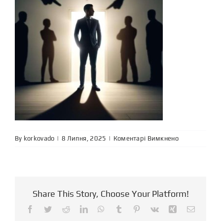
до
By
korkovado
|
|
Коментарі Вимкнено
Share This Story, Choose Your Platform!
Facebook
Twitter
Reddit
LinkedIn
WhatsApp
Tumblr
Pinterest
Vk
Xing
Email