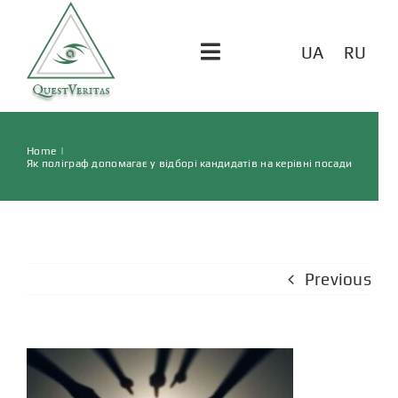
UA
RU
Toggle
Navigation
ГОЛОВНА
Home
|
Як поліграф допомагає у відборі кандидатів на керівні посади
ПОСЛУГИ
ВІДГУКИ
Previous
СТАТТІ
КОНТАКТИ