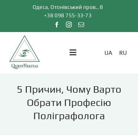
Skip
Одеса, Отонівський пров., 8
to
+38 098 755-33-73
content
UA
RU
Toggle
Navigation
ГОЛОВНА
5 Причин, Чому Варто
ПОСЛУГИ
Обрати Професію
Поліграфолога
ВІДГУКИ