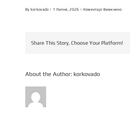
до
By
korkovado
|
|
Коментарі Вимкнено
kurs
102
Share This Story, Choose Your Platform!
About the Author:
korkovado