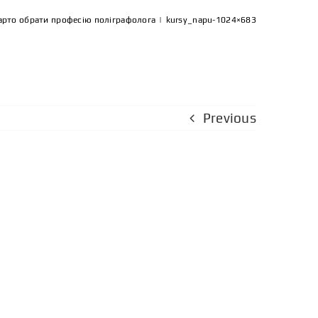
арто обрати професію поліграфолога
|
kursy_napu-1024×683
Previous