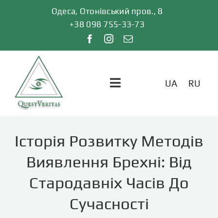
Skip
Одеса, Отонівський пров., 8
to
+38 098 755-33-73
content
UA
RU
Toggle
Navigation
ГОЛОВНА
Історія Розвитку Методів
ПОСЛУГИ
Виявлення Брехні: Від
Стародавніх Часів До
ВІДГУКИ
Сучасності