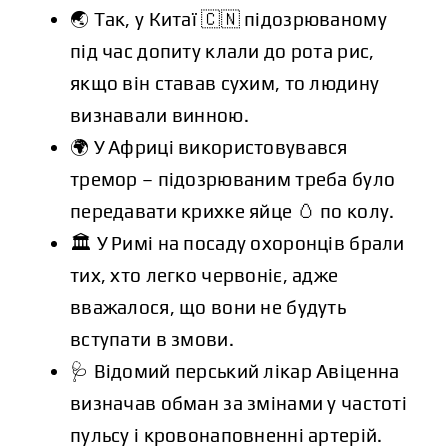
🌏 Так, у Китаї 🇨🇳 підозрюваному
під час допиту клали до рота рис,
якщо він ставав сухим, то людину
визнавали винною.
🌍 У Африці використовувався
тремор – підозрюваним треба було
передавати крихке яйце 🥚 по колу.
🏛️ У Римі на посаду охоронців брали
тих, хто легко червоніє, адже
вважалося, що вони не будуть
вступати в змови.
🩺 Відомий перський лікар Авіценна
визначав обман за змінами у частоті
пульсу і кровонаповненні артерій.