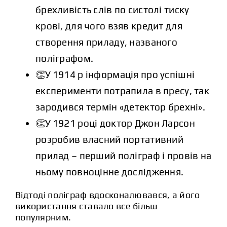
брехливість слів по систолі тиску
крові, для чого взяв кредит для
створення приладу, названого
поліграфом.
👏У 1914 р інформація про успішні
експерименти потрапила в пресу, так
зародився термін «детектор брехні».
👏У 1921 році доктор Джон Ларсон
розробив власний портативний
прилад – перший поліграф і провів на
ньому повноцінне дослідження.
Відтоді поліграф вдосконалювався, а його
використання ставало все більш
популярним.