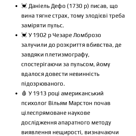
💓 Даніель Дефо (1730 р) писав, що
вина тягне страх, тому злодієві треба
заміряти пульс.
💓 У 1902 р Чезаре Ломброзо
залучили до розкриття вбивства, де
завдяки плетизмографу,
спостерігаючи за пульсом, йому
вдалося довести невинність
підозрюваного.
🩸 У 1913 році американський
психолог Вільям Марстон почав
цілеспрямоване наукове
дослідження апаратного методу
виявлення нещирості, визначаючи