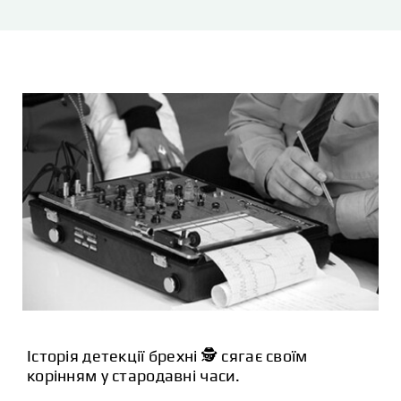
СТАТТІ
КОНТАКТИ
Історія детекції брехні 🕵️ сягає своїм
корінням у стародавні часи.