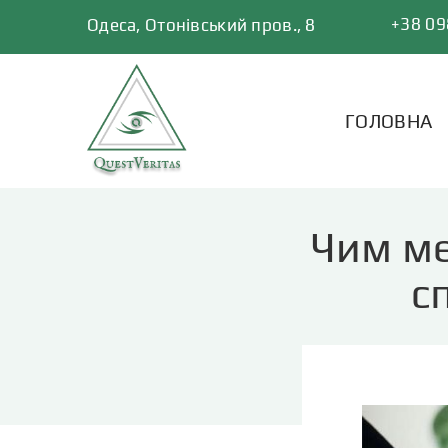
Skip
+38 09
Одеса, Отонівський пров., 8
to
content
ГОЛОВНА
Чим ме
с