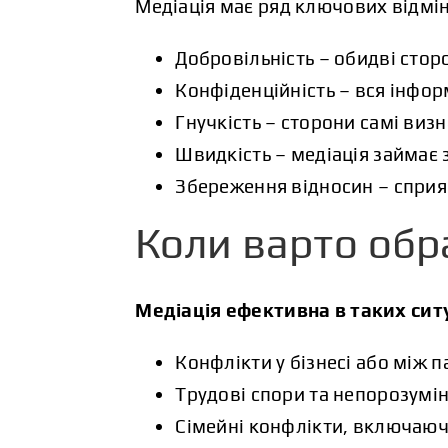
Медіація має ряд ключових відмін
Добровільність – обидві стор
Конфіденційність – вся інформ
Гнучкість – сторони самі виз
Швидкість – медіація займає 
Збереження відносин – сприя
Коли варто обр
Медіація ефективна в таких сит
Конфлікти у бізнесі або між 
Трудові спори та непорозумін
Сімейні конфлікти, включаюч