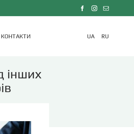
КОНТАКТИ
UA
RU
д інших
ів