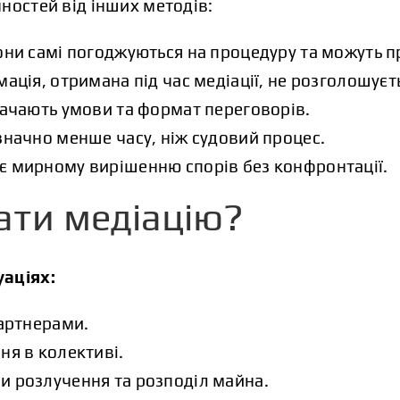
ностей від інших методів:
они самі погоджуються на процедуру та можуть п
ація, отримана під час медіації, не розголошуєт
начають умови та формат переговорів.
значно менше часу, ніж судовий процес.
є мирному вирішенню спорів без конфронтації.
ати медіацію?
уаціях:
партнерами.
ня в колективі.
и розлучення та розподіл майна.