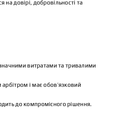
 на довірі, добровільності та
я значними витратами та тривалими
 арбітром і має обов’язковий
одить до компромісного рішення.