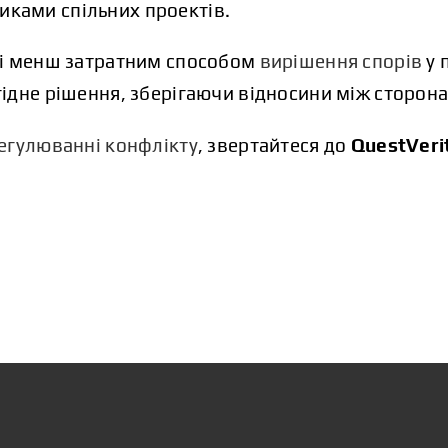
иками спільних проектів.
і менш затратним способом
вирішення спорів
у 
ідне рішення, зберігаючи відносини між сторон
егулюванні конфлікту
, звертайтеся до
QuestVeri