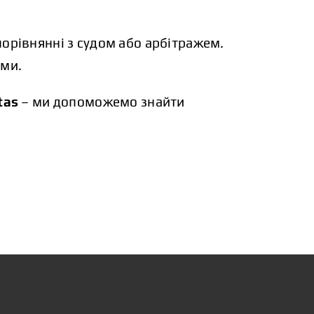
порівнянні з судом або арбітражем.
ами.
tas
– ми допоможемо знайти