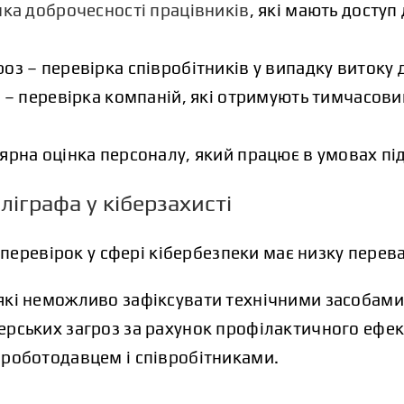
нка доброчесності працівників
, які мають доступ
оз – перевірка співробітників у випадку витоку д
в – перевірка компаній, які отримують тимчасов
ярна оцінка персоналу, який працює в умовах пі
іграфа у кіберзахисті
еревірок у сфері кібербезпеки має низку перева
які неможливо зафіксувати технічними засобами
ерських загроз за рахунок профілактичного ефек
 роботодавцем і співробітниками.