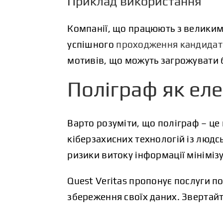
Приклад використання
Компанії, що працюють з великим
успішного
проходження кандидато
мотивів, що можуть загрожувати б
Поліграф як ел
Варто розуміти, що поліграф – це
кіберзахисних технологій із людс
ризики витоку інформації мініміз
Quest Veritas пропонує послуги п
збереження своїх даних. Звертайт