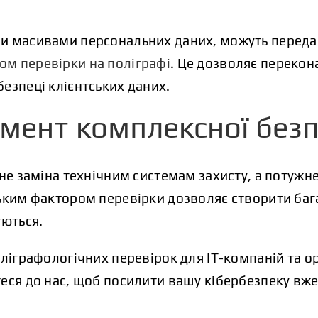
и масивами персональних даних, можуть передав
м перевірки на поліграфі
. Це дозволяє перекон
езпеці клієнтських даних.
емент комплексної без
 не заміна технічним системам захисту, а потуж
ьким фактором перевірки дозволяє створити баг
уються.
оліграфологічних перевірок для IT-компаній та о
еся до нас, щоб посилити вашу кібербезпеку вже