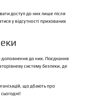
ати доступ до них лише після
атися у відсутності прихованих
пеки
не доповнення до них. Поєднання
аторівневу систему безпеки, де
рганізацій, що дбають про
 сьогодні!