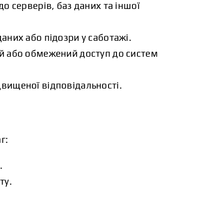
 до серверів, баз даних та іншої
аних або підозри у саботажі.
ий або обмежений доступ до систем
двищеної відповідальності.
г:
.
ту.