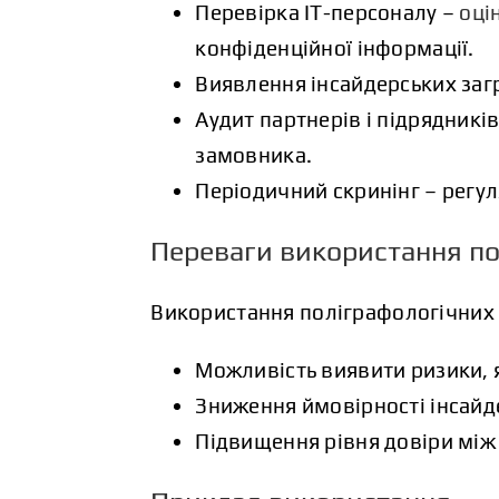
Перевірка IT-персоналу –
оці
конфіденційної інформації.
Виявлення інсайдерських загр
Аудит партнерів і підрядникі
замовника.
Періодичний скринінг – регул
Переваги використання пол
Використання поліграфологічних п
Можливість виявити ризики, 
Зниження ймовірності інсайд
Підвищення рівня довіри між