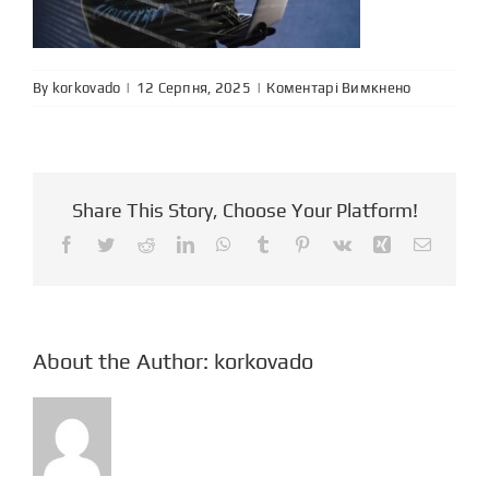
до
By
korkovado
|
|
Коментарі Вимкнено
Share This Story, Choose Your Platform!
Facebook
Twitter
Reddit
LinkedIn
WhatsApp
Tumblr
Pinterest
Vk
Xing
Email
About the Author:
korkovado