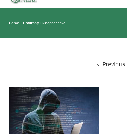
Navigation
ГОЛОВНА
Home
|
Поліграф і кібербезпека
ПОСЛУГИ
ВІДГУКИ
Previous
СТАТТІ
КОНТАКТИ