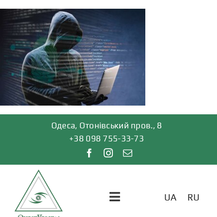
Skip
to
content
Одеса, Отонівський пров., 8
+38 098 755-33-73
UA
RU
Toggle