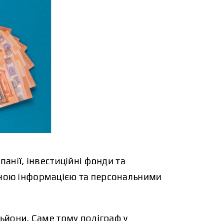
анії, інвестиційні фонди та
йною інформацією та персональними
ьйони. Саме тому поліграф у