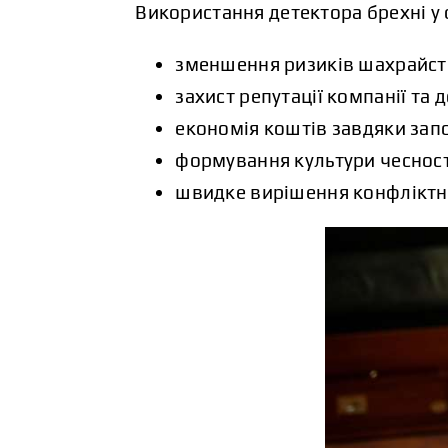
Використання детектора брехні у 
зменшення ризиків шахрайств
захист репутації компанії та д
економія коштів завдяки зап
формування культури чесності
швидке вирішення конфліктни