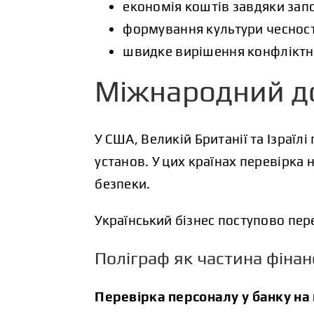
економія коштів завдяки зап
формування культури чесності
швидке вирішення конфліктни
Міжнародний д
У США, Великій Британії та Ізраїл
установ. У цих країнах перевірка
безпеки.
Український бізнес поступово пер
Поліграф як частина фінан
Перевірка персоналу у банку на 