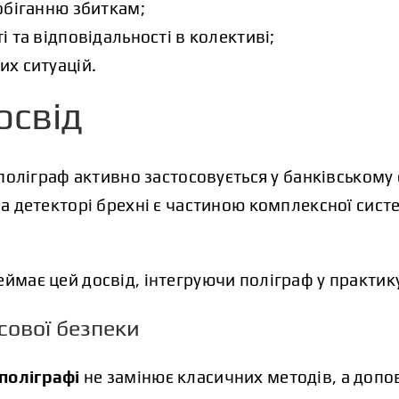
обіганню збиткам;
 та відповідальності в колективі;
х ситуацій.
освід
і поліграф активно застосовується у банківському
 на детекторі брехні є частиною комплексної сис
еймає цей досвід, інтегруючи поліграф у практи
сової безпеки
поліграфі
не замінює класичних методів, а допо