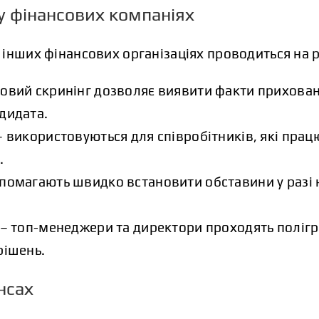
у фінансових компаніях
 інших фінансових організаціях проводиться на р
овий скринінг дозволяє виявити факти приховани
дидата.
– використовуються для співробітників, які пра
.
помагають швидко встановити обставини у разі н
в – топ-менеджери та директори проходять поліг
рішень.
нсах