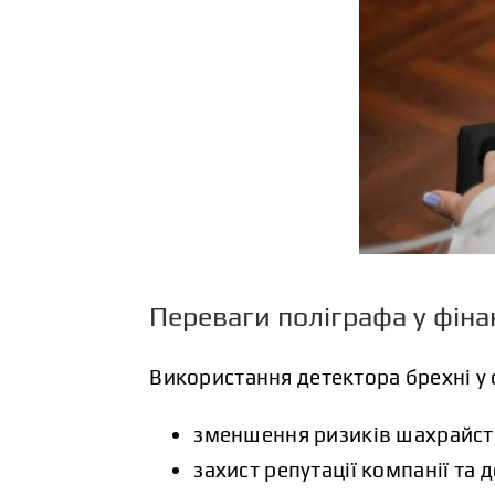
Переваги поліграфа у фіна
Використання детектора брехні у 
зменшення ризиків шахрайств
захист репутації компанії та д