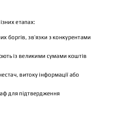
ізних етапах:
х боргів, зв’язки з конкурентами
цюють із великими сумами коштів
естач, витоку інформації або
раф для підтвердження