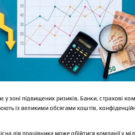
 у зоні підвищених ризиків. Банки, страхові комп
цюють із великими обсягами коштів, конфіденці
сна дія працівника може обійтися компанії у міл