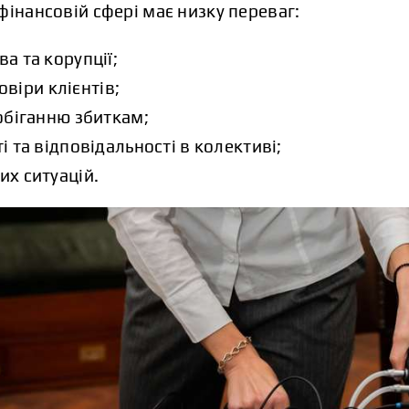
фінансовій сфері має низку переваг:
а та корупції;
овіри клієнтів;
обіганню збиткам;
 та відповідальності в колективі;
х ситуацій.