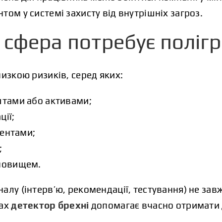
том у системі захисту від внутрішніх загроз.
 сфера потребує поліг
низкою ризиків, серед яких:
тами або активами;
ції;
рентами;
;
новищем.
алу (інтерв’ю, рекомендації, тестування) не зав
ках
детектор брехні
допомагає вчасно отримати 