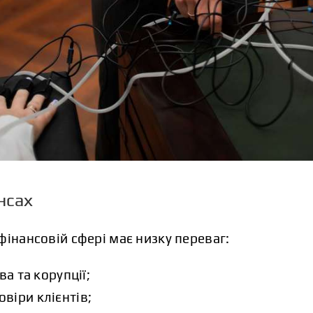
нсах
фінансовій сфері має низку переваг:
а та корупції;
овіри клієнтів;