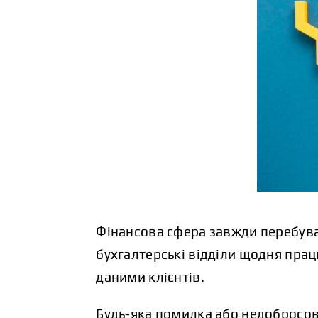
Фінансова сфера завжди перебуває
бухгалтерські відділи щодня пра
даними клієнтів.
Будь-яка помилка або недобросові