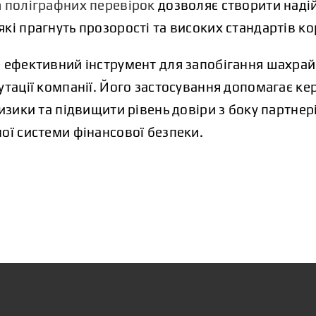
а
поліграфних перевірок
дозволяє створити надій
кі прагнуть прозорості та високих стандартів к
 ефективний інструмент для запобігання шахрай
утації компанії. Його застосування допомагає ке
изики та підвищити рівень довіри з боку партнері
ої системи фінансової безпеки.