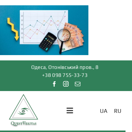
Skip
to
content
Одеса, Отонівський пров., 8
+38 098 755-33-73
UA
RU
Toggle
Navigation