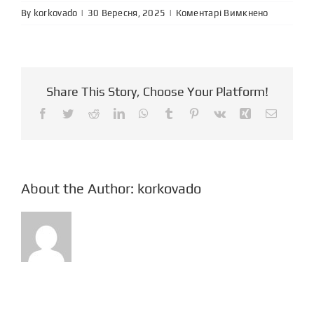
до
By
korkovado
|
|
Коментарі Вимкнено
Поліграф
у
сфері
фінансів
Share This Story, Choose Your Platform!
Facebook
Twitter
Reddit
LinkedIn
WhatsApp
Tumblr
Pinterest
Vk
Xing
Email
About the Author:
korkovado