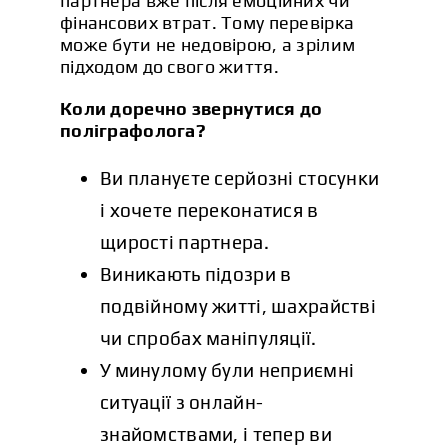
партнера вже після емоційних чи
фінансових втрат. Тому перевірка
може бути не недовірою, а зрілим
підходом до свого життя.
Коли доречно звернутися до
поліграфолога?
Ви плануєте серйозні стосунки
і хочете переконатися в
щирості партнера.
Виникають підозри в
подвійному житті, шахрайстві
чи спробах маніпуляції.
У минулому були неприємні
ситуації з онлайн-
знайомствами, і тепер ви