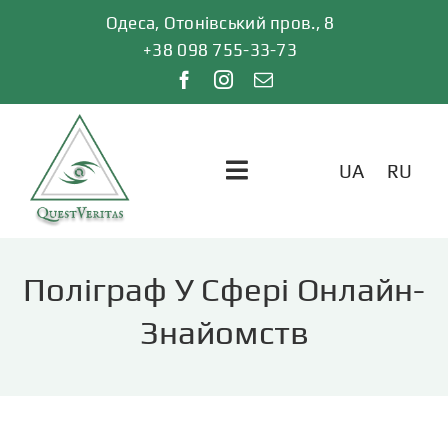
Skip
Одеса, Отонівський пров., 8
to
+38 098 755-33-73
content
UA
RU
Toggle
Navigation
ГОЛОВНА
Поліграф У Сфері Онлайн-
ПОСЛУГИ
Знайомств
ВІДГУКИ