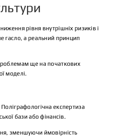
ультури
ниження рівня внутрішніх ризиків і
не гасло, а реальний принцип
 проблемам ще на початкових
ої моделі.
. Поліграфологічна експертиза
ької бази або фінансів.
ння, зменшуючи ймовірність