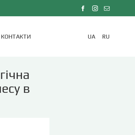
КОНТАКТИ
UA
RU
гічна
есу в