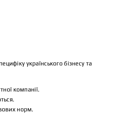
цифіку українського бізнесу та
ної компанії.
ться.
вових норм.