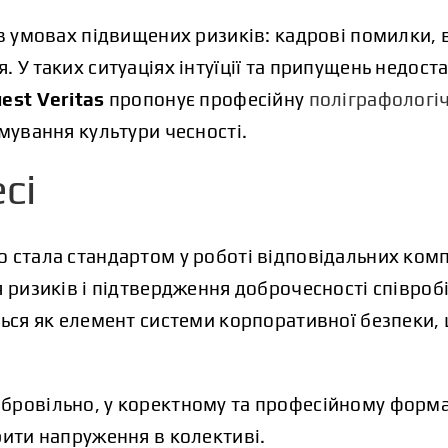
 в умовах підвищених ризиків: кадрові помилки, в
 У таких ситуаціях інтуїції та припущень недост
est Veritas
пропонує професійну
поліграфологіч
рмування культури чесності.
сі
 стала стандартом у роботі відповідальних комп
 ризиків і підтвердження доброчесності співробі
ься як елемент системи корпоративної безпеки,
бровільно, у коректному та професійному форма
рити напруження в колективі.