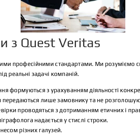
 з Quest Veritas
ими професійними стандартами. Ми розуміємо спе
ід реальні задачі компаній.
ня формуються з урахуванням діяльності конкрет
 передаються лише замовнику та не розголошую
вірки проводяться з дотриманням етичних і пра
графолога надається у стислі строки.
несом різних галузей.