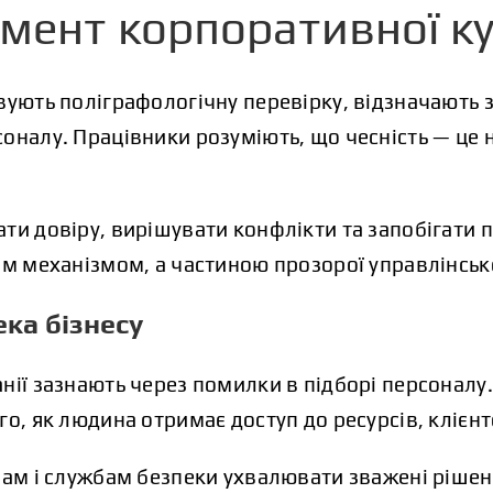
емент корпоративної к
вують поліграфологічну перевірку, відзначають з
оналу. Працівники розуміють, що чесність — це 
ати довіру, вирішувати конфлікти та запобігати
им механізмом, а частиною прозорої управлінськ
ека бізнесу
нії зазнають через помилки в підборі персоналу
о, як людина отримає доступ до ресурсів, клієнтс
ілам і службам безпеки ухвалювати зважені ріше