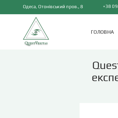
Skip
+38 09
Одеса, Отонівський пров., 8
to
content
ГОЛОВНА
Ques
експ