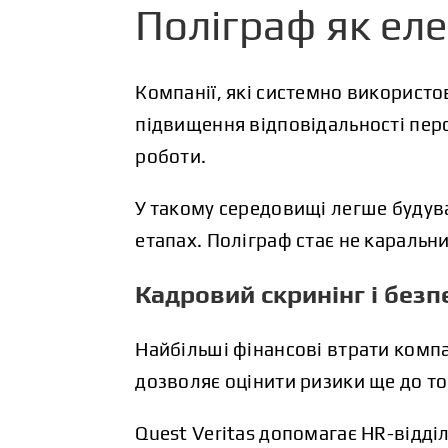
Поліграф як ел
Компанії, які системно використо
підвищення відповідальності перс
роботи.
У такому середовищі легше будув
етапах. Поліграф стає не каральн
Кадровий скринінг і безп
Найбільші фінансові втрати компа
дозволяє оцінити ризики ще до тог
Quest Veritas допомагає HR-відд