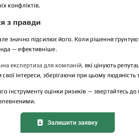
іх конфліктів.
ся з правди
але значно підсилює його. Коли рішення ґрунтуют
анда — ефективніше.
чна експертиза для компаній
, які цінують репута
свої інтереси, зберігаючи при цьому людяність т
го інструменту оцінки ризиків — звертайтесь до 
 впевненими.
Залишити заявку