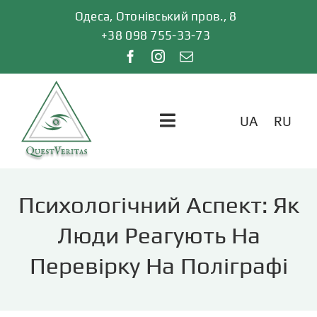
Skip
Одеса, Отонівський пров., 8
to
+38 098 755-33-73
content
UA
RU
Toggle
Navigation
ГОЛОВНА
Психологічний Аспект: Як
ПОСЛУГИ
Люди Реагують На
Перевірку На Поліграфі
ВІДГУКИ