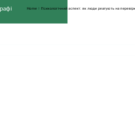
графі
Home
|
Психологічний аспект: як люди реагують на перевірк