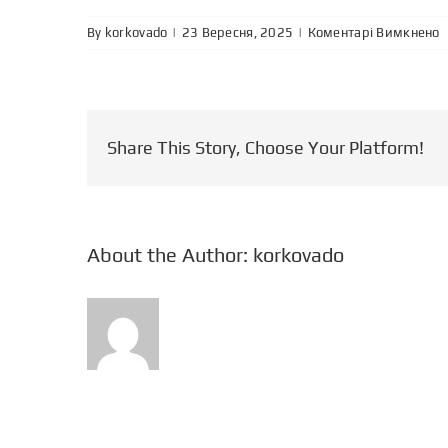
д
By
korkovado
|
|
Коментарі Вимкнено
я
л
р
н
п
Share This Story, Choose Your Platform!
н
п
About the Author:
korkovado