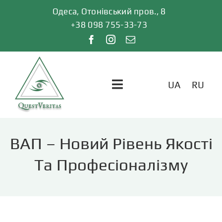
Skip
Одеса, Отонівський пров., 8
to
+38 098 755-33-73
content
UA
RU
Toggle
Navigation
ГОЛОВНА
ВАП – Новий Рівень Якості
ПОСЛУГИ
Та Професіоналізму
ВІДГУКИ