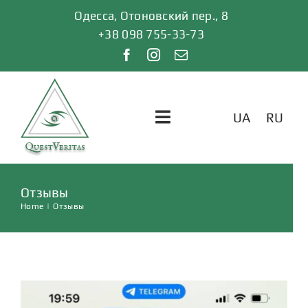
Skip
Одесса, Отоновский пер., 8
to
+38 098 755-33-73
content
UA
RU
Toggle
Navigation
ГЛАВНАЯ
Отзывы
Home
|
Отзывы
УСЛУГИ
ОТЗЫВЫ