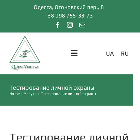
Skip
Одесса, Отоновский пер., 8
to
+38 098 755-33-73
content
UA
RU
Toggle
Navigation
ГЛАВНАЯ
Тестирование личной охраны
Home
|
Услуги
|
Тестирование личной охраны
УСЛУГИ
ОТЗЫВЫ
Тестирование личной