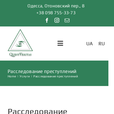
Skip
Одесса, Отоновский пер., 8
to
+38 098 755-33-73
content
UA
RU
Toggle
Navigation
ГЛАВНАЯ
Расследование преступлений
Home
|
Услуги
|
Расследование преступлений
УСЛУГИ
ОТЗЫВЫ
Расследование