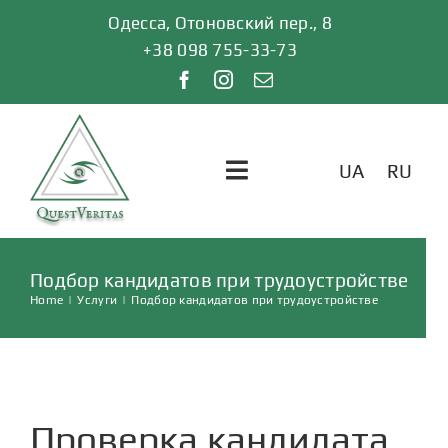
Skip
Одесса, Отоновский пер., 8
to
+38 098 755-33-73
content
UA
RU
Toggle
Navigation
ГЛАВНАЯ
Подбор кандидатов при трудоустройстве
Home
|
Услуги
|
Подбор кандидатов при трудоустройстве
УСЛУГИ
ОТЗЫВЫ
Проверка кандидата