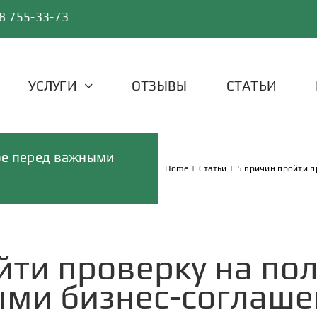
8 755-33-73
УСЛУГИ
ОТЗЫВЫ
СТАТЬИ
фе перед важными
Home
|
Статьи
|
5 причин пройти 
йти проверку на по
ми бизнес-соглаш