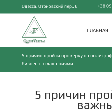
Skip
+38 09
Одесса, Отоновский пер., 8
to
content
ГЛАВНАЯ
5 причин пройти проверку на полигра
бизнес-соглашениями
5 причин про
важны