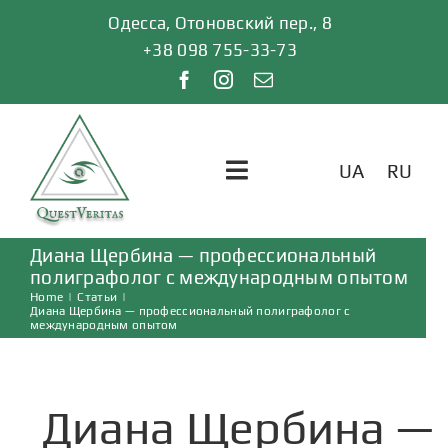
Skip
Одесса, Отоновский пер., 8
to
+38 098 755-33-73
content
UA
RU
Toggle
Navigation
Диана Щербина — профессиональный
ГЛАВНАЯ
полиграфолог с международным опытом
Home
|
Статьи
|
Диана Щербина — профессиональный полиграфолог с
УСЛУГИ
международным опытом
ОТЗЫВЫ
Диана Щербина —