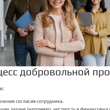
цесс добровольной пр
в:
чения согласия сотрудника.
их задаче (например, честность в финансовых 