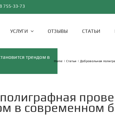
8 755-33-73
УСЛУГИ
ОТЗЫВЫ
СТАТЬИ
тановится трендом в
Home
|
Статьи
|
Добровольная полигра
полиграфная прове
ом в современном б