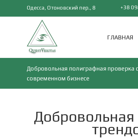
Skip
+38 09
Одесса, Отоновский пер., 8
to
content
ГЛАВНАЯ
Добровольная полиграфная проверка с
современном бизнесе
Добровольная 
тренд