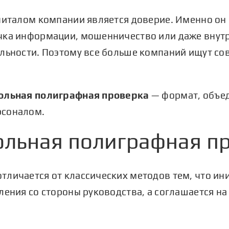
апиталом компании является доверие. Именно он
чка информации, мошенничество или даже внут
ильности. Поэтому все больше компаний ищут с
ольная полиграфная проверка
— формат, объед
рсоналом.
ольная полиграфная п
личается от классических методов тем, что ин
ления со стороны руководства, а соглашается на