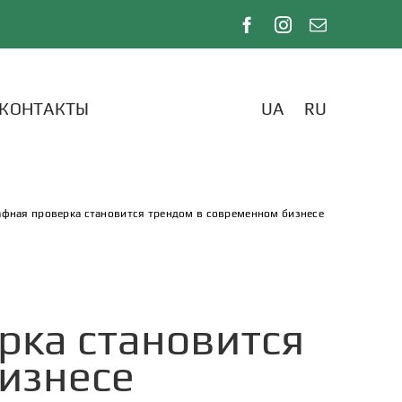
КОНТАКТЫ
UA
RU
фная проверка становится трендом в современном бизнесе
рка становится
изнесе