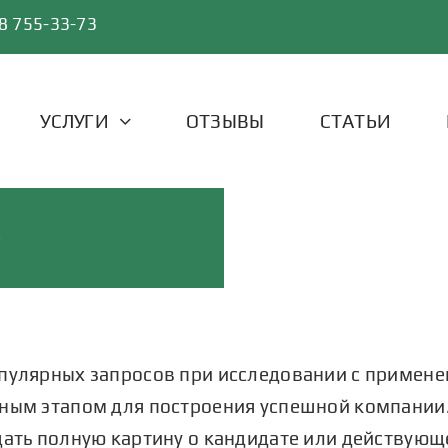
8 755-33-73
УСЛУГИ
ОТЗЫВЫ
СТАТЬИ
е
опулярных запросов при исследовании с примен
жным этапом для построения успешной компании
дать полную картину о кандидате или действую