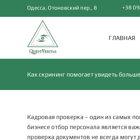
Skip
+38 09
Одесса, Отоновский пер., 8
to
content
ГЛАВНАЯ
Как скрининг помогает увидеть больш
Кадровая проверка
– один из самых п
бизнесе отбор персонала является ва
проверка документов не всегда могут 