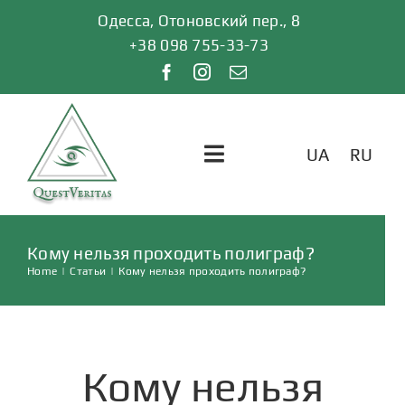
Skip
Одесса, Отоновский пер., 8
to
+38 098 755-33-73
content
UA
RU
Toggle
Navigation
ГЛАВНАЯ
Кому нельзя проходить полиграф?
Home
|
Статьи
|
Кому нельзя проходить полиграф?
УСЛУГИ
ОТЗЫВЫ
Кому нельзя