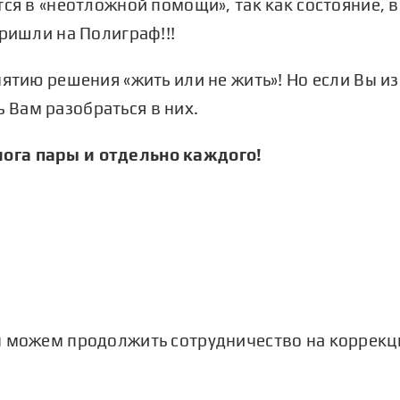
ся в «неотложной помощи», так как состояние, в
пришли на Полиграф!!!
нятию решения «жить или не жить»! Но если Вы из
Вам разобраться в них.
ога пары и отдельно каждого!
ы можем продолжить сотрудничество на коррекц
Добровольная проверка на
полиграфе — способ восстановить
репутацию