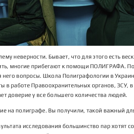
му неверности. Бывает, что для этого есть веск
жить, многие прибегают к помощи ПОЛИГРАФА. П
я него вопросы. Школа Полиграфологии в Украин
ы в работе Правоохранительных органов, ЗСУ, в
ет доверие у все большего количества людей.
ие на полиграфе. Вы получили, такой важный для
зультата исследования большинство пар хотят с