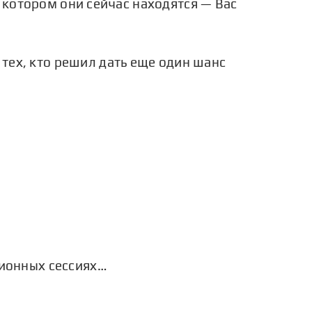
 котором они сейчас находятся — Вас
 тех, кто решил дать еще один шанс
ионных сессиях…
5 причин, почему следует выбрать
профессию полиграфолога