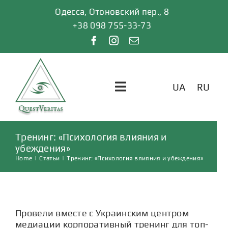
Skip
Одесса, Отоновский пер., 8
to
+38 098 755-33-73
content
UA
RU
Toggle
Navigation
ГЛАВНАЯ
Тренинг: «Психология влияния и
убеждения»
Home
|
Статьи
|
Тренинг: «Психология влияния и убеждения»
УСЛУГИ
ОТЗЫВЫ
Провели вместе с Украинским центром
медиации
корпоративный тренинг
для топ-