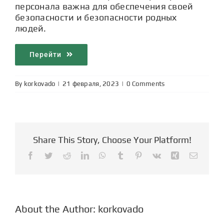
персонала важна для обеспечения своей
безопасности и безопасности родных
людей.
Перейти
By
korkovado
|
|
0 Comments
Share This Story, Choose Your Platform!
Facebook
Twitter
Reddit
LinkedIn
WhatsApp
Tumblr
Pinterest
Vk
Xing
Email
About the Author:
korkovado