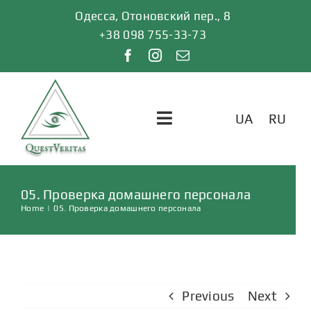
Skip
Одесса, Отоновский пер., 8
to
+38 098 755-33-73
content
UA
RU
Toggle
Navigation
ГЛАВНАЯ
05. Проверка домашнего персонала
Home
|
05. Проверка домашнего персонала
УСЛУГИ
ОТЗЫВЫ
Previous
Next